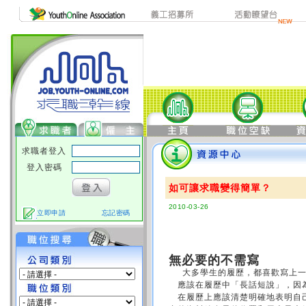
求職者登入
登入密碼
如可讓求職變得簡單？
2010-03-26
立即申請
忘記密碼
無必要的不需寫
大多學生的履歷，都喜歡寫上一
應該在履歷中「長話短說」，因為
在履歷上應該清楚明確地表明自己