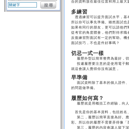
合的資料放在最佳位置和用上最大
多練習
透過練習可以提升面試水平，基
所以你可以事先準備。雖然面試也
如果有同行的朋友，更可以請他們
從考官的角度體會，他們對待求
反復練習對面試有一定的幫助。機
面試技巧，不也是件好事嗎？
切忌一式一樣
履歷外型以簡單整齊為最好，切
投遞履歷要注意的是使用電子郵件
就這會讓人覺得你沒有誠意，
早準備
面試資料除了基本的個人證件、證
的問題做準備。
履歷如何寫？
履歷就是用概括工作經驗，向人
首先是你的基本資料，包括姓名、
第二，履歷以簡單直接為好。應徵
彩。所以你的履歷不需要弄得像「
第三，履歷的內容會讓人留下深