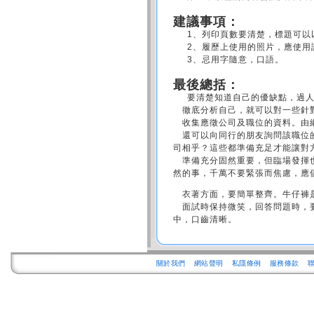
建議事項：
1、列印頁數要清楚，標題可以以
2、履歷上使用的照片，應使用
3、忌用字隨意，口語。
最後總括：
要清楚知道自己的優缺點，過人之
徹底分析自己，就可以對一些針對
收集應徵公司及職位的資料。由網
還可以向同行的朋友詢問該職位的
司相乎？這些都準備充足才能讓對
準備充分固然重要，但臨場發揮也
然的事，千萬不要緊張而焦慮，應
衣著方面，要簡單整齊。牛仔褲是
面試時保持微笑，回答問題時，要
中，口齒清晰。
關於我們
網站聲明
私隱條例
服務條款