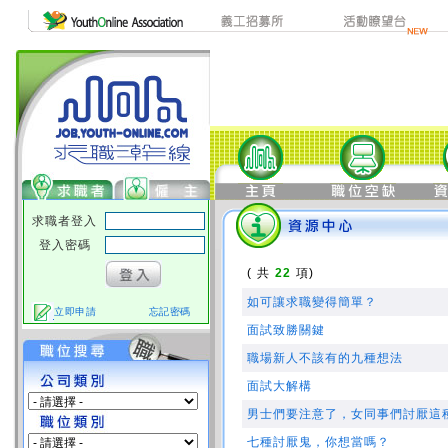
求職者登入
登入密碼
( 共
22
項)
如可讓求職變得簡單？
立即申請
忘記密碼
面試致勝關鍵
職場新人不該有的九種想法
面試大解構
男士們要注意了，女同事們討厭這
七種討厭鬼，你想當嗎？