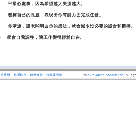
²
平常心處事，因為希望越大失望越大
。
²
發揮自己的長處，表現出你有能力去完成任務。
²
多溝通，讓老闆明白你的想法，就會減少沒必要的誤會和磨擦。
²
學
會自我調整，讓工作變得輕鬆自在。
網站聲明
私隱條例
服務條款
聯絡及查詢
©
YouthOnline Association
. All ri