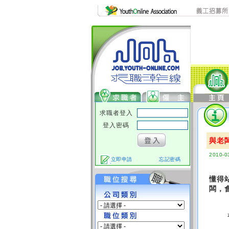
求職者登入
登入密碼
與老
2010-0
立即申請
忘記密碼
懂得
闆，