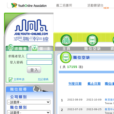
求職者登入
登入密碼
( 共
17155
項)
立即申請
忘記密碼
刊登日期
截止日期
職位/
2022-08-09
2022-10-09
教室接待員
1
Tessa 
2022-07-26
2022-09-25
教育中
2
Tessa 